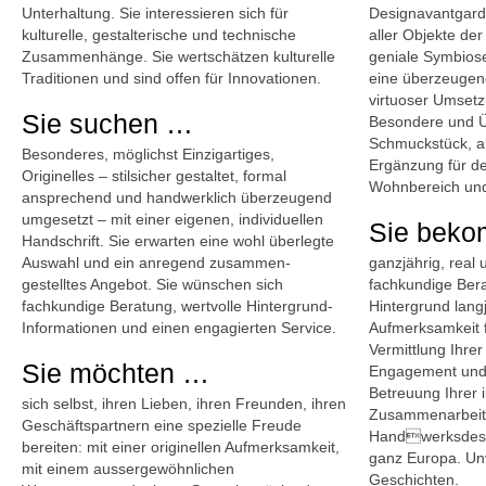
Unterhaltung. Sie interessieren sich für
Designavantgar
kulturelle, gestalterische und technische
aller Objekte der 
Zusammenhänge. Sie wertschätzen kulturelle
geniale Symbios
Traditionen und sind offen für Innovationen.
eine überzeugend
virtuoser Umsetz
Sie suchen …
Besondere und Ü
Schmuckstück, als
Besonderes, möglichst Einzigartiges,
Ergänzung für d
Originelles – stilsicher gestaltet, formal
Wohnbereich und
ansprechend und handwerklich überzeugend
umgesetzt – mit einer eigenen, individuellen
Sie bek
Handschrift. Sie erwarten eine wohl überlegte
Auswahl und ein anregend zusammen-
ganzjährig, real 
gestelltes Angebot. Sie wünschen sich
fachkundige Ber
fachkundige Beratung, wertvolle Hintergrund-
Hintergrund lang
Informationen und einen engagierten Service.
Aufmerksamkeit f
Vermittlung Ihre
Sie möchten …
Engagement und
Betreuung Ihrer 
sich selbst, ihren Lieben, ihren Freunden, ihren
Zusammenarbeit
Geschäftspartnern eine spezielle Freude
Handwerksdesi
bereiten: mit einer originellen Aufmerksamkeit,
ganz Europa. Un
mit einem aussergewöhnlichen
Geschichten.